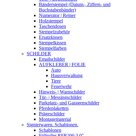
Bänderstempel (Datum-, Ziffern- und
Buchstabenbänder)
Numerator | Reiner
Holzstempel
Taschendosen
Stempelzubehör
Ersatzkissen
Stempelkissen
Stempelfarben
SCHILDER
Emailschilder
AUFKLEBER | FOLIE
Auto
Hausverwaltung
Tiere
Feuerwehr
Hinweis- | Warnschilder
Tür- | Messingschilder
Parkplatz- und Garagenschilder
Pferdeplaketten
Prägeschilder
Montagematerial
Signierwaren. Schablonen.
Schablonen
Füllroller RFR200 3,0″