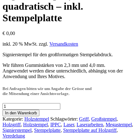
quadratisch – inkl.
Stempelplatte
€
0,00
inkl. 20 % MwSt.
zzgl.
Versandkosten
Signierstempel für den großformatigen Stempelabdruck.
Wir führen Gummistärken von 2,3 mm und 4,0 mm.
Angewendet werden diese unterschiedlich, abhängig von der
Anwendung und Ihres Motives.
Bei Anfragen bitten wir um Angabe der Grösse und
die Mitsendung einer Ansichtsvorlage.
Signierstempel
|
In den Warenkorb
IPPC
Kategorie:
Holzstempel
Schlagwörter:
Griff
,
Großstempel
,
-
Holzgriff
,
Holzstempel
,
IPPC
,
Laser
,
Laserarbeiten
,
Megastempel
,
quadratisch
Signierstempel
,
Stempelplatte
,
Stempelplatte auf Holzgriff
,
-
Veredelung
inkl.