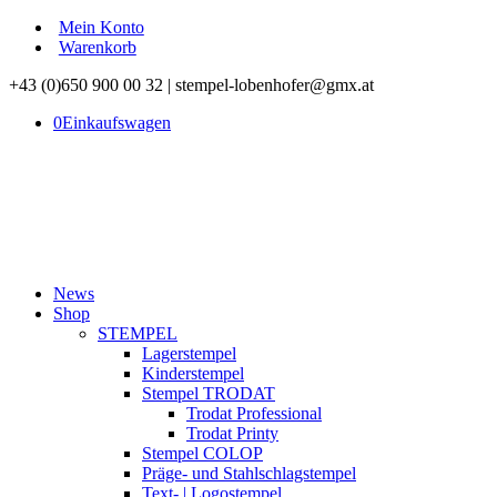
Mein Konto
Warenkorb
+43 (0)650 900 00 32 | stempel-lobenhofer@gmx.at
0
Einkaufswagen
News
Shop
STEMPEL
Lagerstempel
Kinderstempel
Stempel TRODAT
Trodat Professional
Trodat Printy
Stempel COLOP
Präge- und Stahlschlagstempel
Text- | Logostempel