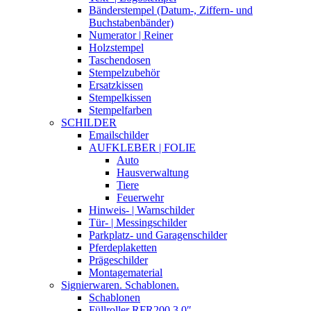
Bänderstempel (Datum-, Ziffern- und
Buchstabenbänder)
Numerator | Reiner
Holzstempel
Taschendosen
Stempelzubehör
Ersatzkissen
Stempelkissen
Stempelfarben
SCHILDER
Emailschilder
AUFKLEBER | FOLIE
Auto
Hausverwaltung
Tiere
Feuerwehr
Hinweis- | Warnschilder
Tür- | Messingschilder
Parkplatz- und Garagenschilder
Pferdeplaketten
Prägeschilder
Montagematerial
Signierwaren. Schablonen.
Schablonen
Füllroller RFR200 3,0″