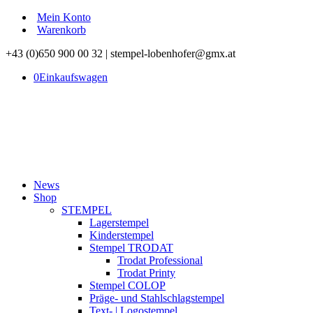
Mein Konto
Warenkorb
+43 (0)650 900 00 32 | stempel-lobenhofer@gmx.at
0
Einkaufswagen
News
Shop
STEMPEL
Lagerstempel
Kinderstempel
Stempel TRODAT
Trodat Professional
Trodat Printy
Stempel COLOP
Präge- und Stahlschlagstempel
Text- | Logostempel