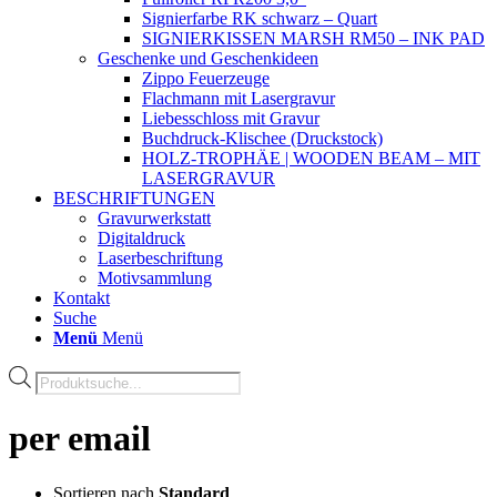
Signierfarbe RK schwarz – Quart
SIGNIERKISSEN MARSH RM50 – INK PAD
Geschenke und Geschenkideen
Zippo Feuerzeuge
Flachmann mit Lasergravur
Liebesschloss mit Gravur
Buchdruck-Klischee (Druckstock)
HOLZ-TROPHÄE | WOODEN BEAM – MIT
LASERGRAVUR
BESCHRIFTUNGEN
Gravurwerkstatt
Digitaldruck
Laserbeschriftung
Motivsammlung
Kontakt
Suche
Menü
Menü
Products
search
per email
Sortieren nach
Standard