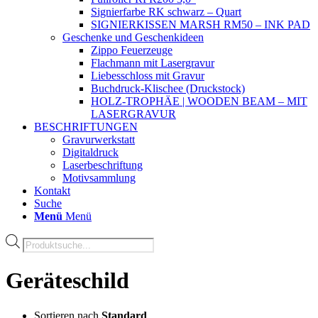
Signierfarbe RK schwarz – Quart
SIGNIERKISSEN MARSH RM50 – INK PAD
Geschenke und Geschenkideen
Zippo Feuerzeuge
Flachmann mit Lasergravur
Liebesschloss mit Gravur
Buchdruck-Klischee (Druckstock)
HOLZ-TROPHÄE | WOODEN BEAM – MIT
LASERGRAVUR
BESCHRIFTUNGEN
Gravurwerkstatt
Digitaldruck
Laserbeschriftung
Motivsammlung
Kontakt
Suche
Menü
Menü
Products
search
Geräteschild
Sortieren nach
Standard