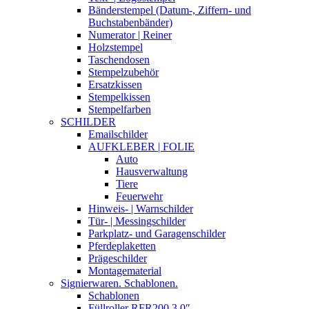
Bänderstempel (Datum-, Ziffern- und
Buchstabenbänder)
Numerator | Reiner
Holzstempel
Taschendosen
Stempelzubehör
Ersatzkissen
Stempelkissen
Stempelfarben
SCHILDER
Emailschilder
AUFKLEBER | FOLIE
Auto
Hausverwaltung
Tiere
Feuerwehr
Hinweis- | Warnschilder
Tür- | Messingschilder
Parkplatz- und Garagenschilder
Pferdeplaketten
Prägeschilder
Montagematerial
Signierwaren. Schablonen.
Schablonen
Füllroller RFR200 3,0″