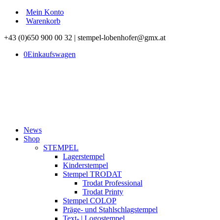
Mein Konto
Warenkorb
+43 (0)650 900 00 32 | stempel-lobenhofer@gmx.at
0
Einkaufswagen
News
Shop
STEMPEL
Lagerstempel
Kinderstempel
Stempel TRODAT
Trodat Professional
Trodat Printy
Stempel COLOP
Präge- und Stahlschlagstempel
Text- | Logostempel