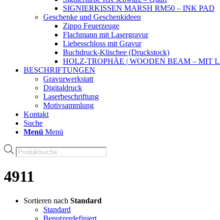
SIGNIERKISSEN MARSH RM50 – INK PAD
Geschenke und Geschenkideen
Zippo Feuerzeuge
Flachmann mit Lasergravur
Liebesschloss mit Gravur
Buchdruck-Klischee (Druckstock)
HOLZ-TROPHÄE | WOODEN BEAM – MIT
BESCHRIFTUNGEN
Gravurwerkstatt
Digitaldruck
Laserbeschriftung
Motivsammlung
Kontakt
Suche
Menü
Menü
Products
search
4911
Sortieren nach
Standard
Standard
Benutzerdefiniert