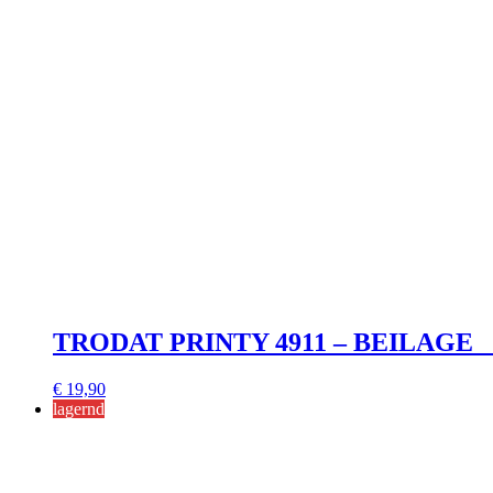
TRODAT PRINTY 4911 – BEILAGE _
€
19,90
lagernd