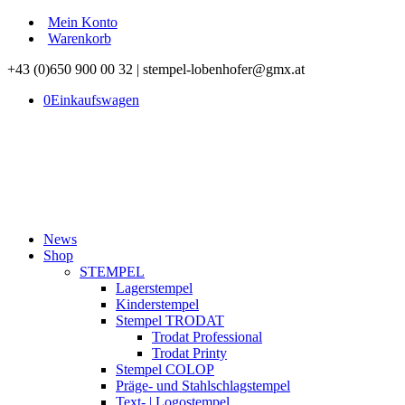
Mein Konto
Warenkorb
+43 (0)650 900 00 32 | stempel-lobenhofer@gmx.at
0
Einkaufswagen
News
Shop
STEMPEL
Lagerstempel
Kinderstempel
Stempel TRODAT
Trodat Professional
Trodat Printy
Stempel COLOP
Präge- und Stahlschlagstempel
Text- | Logostempel