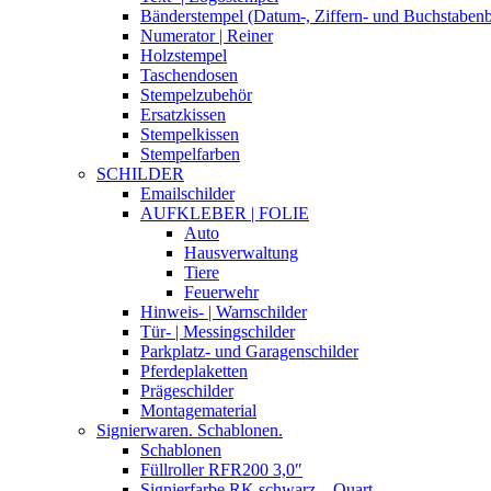
Bänderstempel (Datum-, Ziffern- und Buchstaben
Numerator | Reiner
Holzstempel
Taschendosen
Stempelzubehör
Ersatzkissen
Stempelkissen
Stempelfarben
SCHILDER
Emailschilder
AUFKLEBER | FOLIE
Auto
Hausverwaltung
Tiere
Feuerwehr
Hinweis- | Warnschilder
Tür- | Messingschilder
Parkplatz- und Garagenschilder
Pferdeplaketten
Prägeschilder
Montagematerial
Signierwaren. Schablonen.
Schablonen
Füllroller RFR200 3,0″
Signierfarbe RK schwarz – Quart