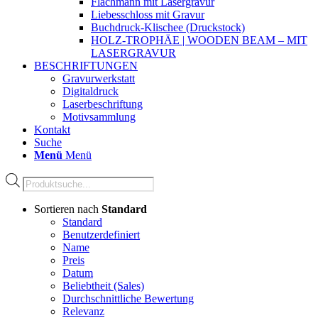
Flachmann mit Lasergravur
Liebesschloss mit Gravur
Buchdruck-Klischee (Druckstock)
HOLZ-TROPHÄE | WOODEN BEAM – MIT
LASERGRAVUR
BESCHRIFTUNGEN
Gravurwerkstatt
Digitaldruck
Laserbeschriftung
Motivsammlung
Kontakt
Suche
Menü
Menü
Products
search
Sortieren nach
Standard
Standard
Benutzerdefiniert
Name
Preis
Datum
Beliebtheit (Sales)
Durchschnittliche Bewertung
Relevanz