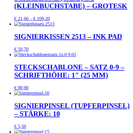
(KLEINBUCHSTABE) – GROTESK
€
21,60
–
€
109,20
SIGNIERKISSEN 2513 – INK PAD
€
59,70
STECKSCHABLONE – SATZ 0-9 –
SCHRIFTHÖHE: 1″ (25 MM)
€
90,90
SIGNIERPINSEL (TUPFERPINSEL)
– STÄRKE: 10
€
5,50