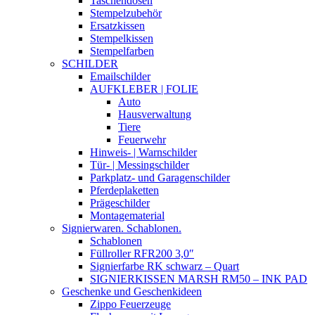
Taschendosen
Stempelzubehör
Ersatzkissen
Stempelkissen
Stempelfarben
SCHILDER
Emailschilder
AUFKLEBER | FOLIE
Auto
Hausverwaltung
Tiere
Feuerwehr
Hinweis- | Warnschilder
Tür- | Messingschilder
Parkplatz- und Garagenschilder
Pferdeplaketten
Prägeschilder
Montagematerial
Signierwaren. Schablonen.
Schablonen
Füllroller RFR200 3,0″
Signierfarbe RK schwarz – Quart
SIGNIERKISSEN MARSH RM50 – INK PAD
Geschenke und Geschenkideen
Zippo Feuerzeuge