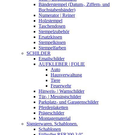
Bänderstempel (Datum-, Ziffern- und
Buchstabenbänder)
Numerator | Reiner
Holzstempel
Taschendosen
Stempelzubehör
Ersatzkissen
Stempelkissen
Stempelfarben
SCHILDER
Emailschilder
AUFKLEBER | FOLIE
Auto
Hausverwaltung
Tiere
Feuerwehr
Hinweis- | Warnschilder
Tür- | Messingschilder
Parkplatz- und Garagenschilder
Pferdeplaketten
Prägeschilder
Montagematerial
Signierwaren. Schablonen.
Schablonen
Füllroller RFR200 3,0″