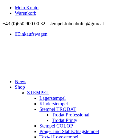
Mein Konto
Warenkorb
+43 (0)650 900 00 32 | stempel-lobenhofer@gmx.at
0
Einkaufswagen
News
Shop
STEMPEL
Lagerstempel
Kinderstempel
Stempel TRODAT
Trodat Professional
Trodat Printy
Stempel COLOP
Präge- und Stahlschlagstempel
Text- | Logostempel