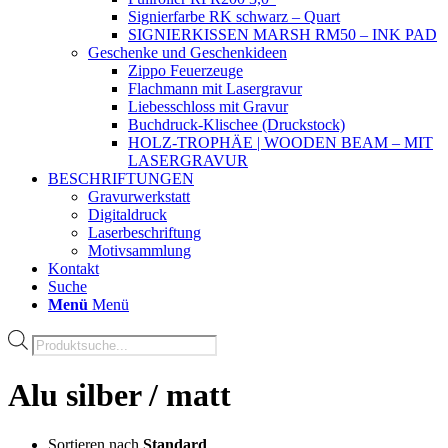
Signierfarbe RK schwarz – Quart
SIGNIERKISSEN MARSH RM50 – INK PAD
Geschenke und Geschenkideen
Zippo Feuerzeuge
Flachmann mit Lasergravur
Liebesschloss mit Gravur
Buchdruck-Klischee (Druckstock)
HOLZ-TROPHÄE | WOODEN BEAM – MIT
LASERGRAVUR
BESCHRIFTUNGEN
Gravurwerkstatt
Digitaldruck
Laserbeschriftung
Motivsammlung
Kontakt
Suche
Menü
Menü
Products
search
Alu silber / matt
Sortieren nach
Standard