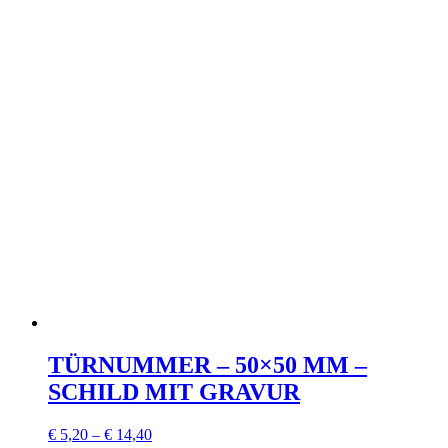
TÜRNUMMER – 50×50 MM –
SCHILD MIT GRAVUR
€
5,20
–
€
14,40