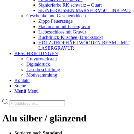
Signierfarbe RK schwarz – Quart
SIGNIERKISSEN MARSH RM50 – INK PAD
Geschenke und Geschenkideen
Zippo Feuerzeuge
Flachmann mit Lasergravur
Liebesschloss mit Gravur
Buchdruck-Klischee (Druckstock)
HOLZ-TROPHÄE | WOODEN BEAM – MIT
LASERGRAVUR
BESCHRIFTUNGEN
Gravurwerkstatt
Digitaldruck
Laserbeschriftung
Motivsammlung
Kontakt
Suche
Menü
Menü
Products
search
Alu silber / glänzend
Sortieren nach
Standard