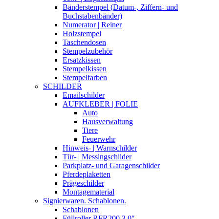
Bänderstempel (Datum-, Ziffern- und
Buchstabenbänder)
Numerator | Reiner
Holzstempel
Taschendosen
Stempelzubehör
Ersatzkissen
Stempelkissen
Stempelfarben
SCHILDER
Emailschilder
AUFKLEBER | FOLIE
Auto
Hausverwaltung
Tiere
Feuerwehr
Hinweis- | Warnschilder
Tür- | Messingschilder
Parkplatz- und Garagenschilder
Pferdeplaketten
Prägeschilder
Montagematerial
Signierwaren. Schablonen.
Schablonen
Füllroller RFR200 3,0″