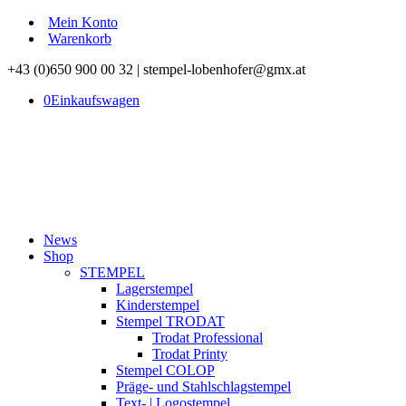
Mein Konto
Warenkorb
+43 (0)650 900 00 32 | stempel-lobenhofer@gmx.at
0
Einkaufswagen
News
Shop
STEMPEL
Lagerstempel
Kinderstempel
Stempel TRODAT
Trodat Professional
Trodat Printy
Stempel COLOP
Präge- und Stahlschlagstempel
Text- | Logostempel