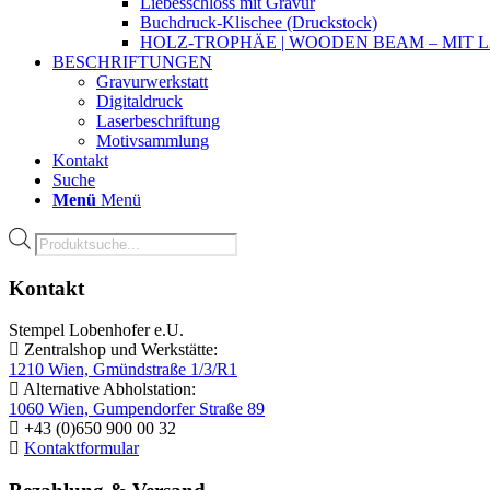
Liebesschloss mit Gravur
Buchdruck-Klischee (Druckstock)
HOLZ-TROPHÄE | WOODEN BEAM – MIT
BESCHRIFTUNGEN
Gravurwerkstatt
Digitaldruck
Laserbeschriftung
Motivsammlung
Kontakt
Suche
Menü
Menü
Products
search
Kontakt
Stempel Lobenhofer e.U.
Zentralshop und Werkstätte:
1210 Wien, Gmündstraße 1/3/R1
Alternative Abholstation:
1060 Wien, Gumpendorfer Straße 89
+43 (0)650 900 00 32
Kontaktformular