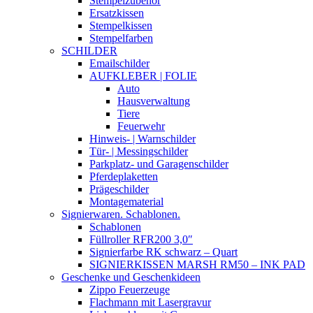
Stempelzubehör
Ersatzkissen
Stempelkissen
Stempelfarben
SCHILDER
Emailschilder
AUFKLEBER | FOLIE
Auto
Hausverwaltung
Tiere
Feuerwehr
Hinweis- | Warnschilder
Tür- | Messingschilder
Parkplatz- und Garagenschilder
Pferdeplaketten
Prägeschilder
Montagematerial
Signierwaren. Schablonen.
Schablonen
Füllroller RFR200 3,0″
Signierfarbe RK schwarz – Quart
SIGNIERKISSEN MARSH RM50 – INK PAD
Geschenke und Geschenkideen
Zippo Feuerzeuge
Flachmann mit Lasergravur