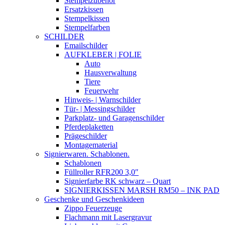
Stempelzubehör
Ersatzkissen
Stempelkissen
Stempelfarben
SCHILDER
Emailschilder
AUFKLEBER | FOLIE
Auto
Hausverwaltung
Tiere
Feuerwehr
Hinweis- | Warnschilder
Tür- | Messingschilder
Parkplatz- und Garagenschilder
Pferdeplaketten
Prägeschilder
Montagematerial
Signierwaren. Schablonen.
Schablonen
Füllroller RFR200 3,0″
Signierfarbe RK schwarz – Quart
SIGNIERKISSEN MARSH RM50 – INK PAD
Geschenke und Geschenkideen
Zippo Feuerzeuge
Flachmann mit Lasergravur