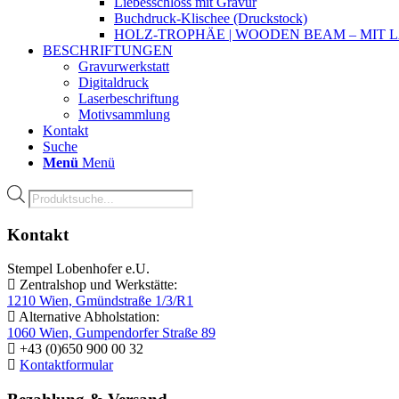
Liebesschloss mit Gravur
Buchdruck-Klischee (Druckstock)
HOLZ-TROPHÄE | WOODEN BEAM – MIT
BESCHRIFTUNGEN
Gravurwerkstatt
Digitaldruck
Laserbeschriftung
Motivsammlung
Kontakt
Suche
Menü
Menü
Products
search
Kontakt
Stempel Lobenhofer e.U.
Zentralshop und Werkstätte:
1210 Wien, Gmündstraße 1/3/R1
Alternative Abholstation:
1060 Wien, Gumpendorfer Straße 89
+43 (0)650 900 00 32
Kontaktformular