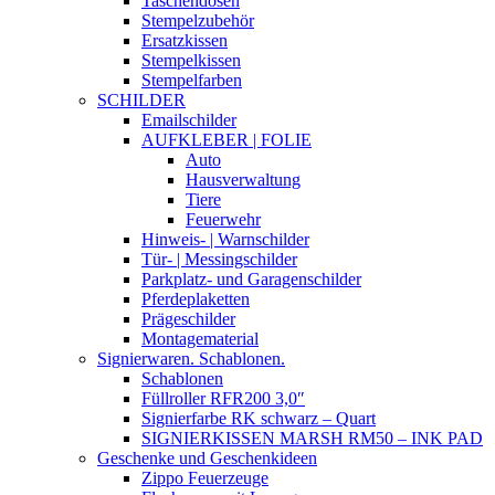
Taschendosen
Stempelzubehör
Ersatzkissen
Stempelkissen
Stempelfarben
SCHILDER
Emailschilder
AUFKLEBER | FOLIE
Auto
Hausverwaltung
Tiere
Feuerwehr
Hinweis- | Warnschilder
Tür- | Messingschilder
Parkplatz- und Garagenschilder
Pferdeplaketten
Prägeschilder
Montagematerial
Signierwaren. Schablonen.
Schablonen
Füllroller RFR200 3,0″
Signierfarbe RK schwarz – Quart
SIGNIERKISSEN MARSH RM50 – INK PAD
Geschenke und Geschenkideen
Zippo Feuerzeuge