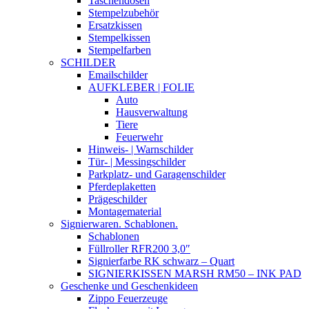
Taschendosen
Stempelzubehör
Ersatzkissen
Stempelkissen
Stempelfarben
SCHILDER
Emailschilder
AUFKLEBER | FOLIE
Auto
Hausverwaltung
Tiere
Feuerwehr
Hinweis- | Warnschilder
Tür- | Messingschilder
Parkplatz- und Garagenschilder
Pferdeplaketten
Prägeschilder
Montagematerial
Signierwaren. Schablonen.
Schablonen
Füllroller RFR200 3,0″
Signierfarbe RK schwarz – Quart
SIGNIERKISSEN MARSH RM50 – INK PAD
Geschenke und Geschenkideen
Zippo Feuerzeuge